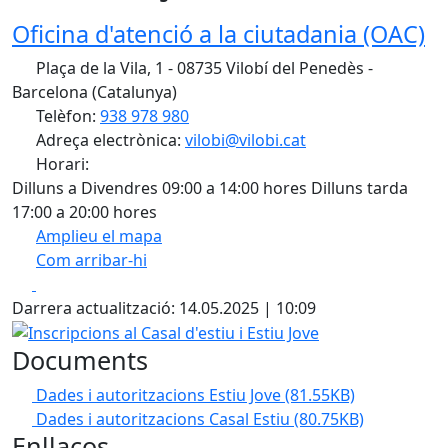
Oficina d'atenció a la ciutadania (OAC)
Plaça de la Vila, 1 - 08735 Vilobí del Penedès -
Barcelona (Catalunya)
Telèfon:
938 978 980
Adreça electrònica:
vilobi@vilobi.cat
Horari:
Dilluns a Divendres 09:00 a 14:00 hores Dilluns tarda
17:00 a 20:00 hores
Amplieu el mapa
Com arribar-hi
Leaflet
| ©
OpenStreetMap
contributors
Facebook
X
+
Darrera actualització: 14.05.2025 | 10:09
−
Inscripcions al Casal d'estiu i Estiu Jove
Documents
Dades i autoritzacions Estiu Jove
(81.55KB)
Dades i autoritzacions Casal Estiu
(80.75KB)
Enllaços