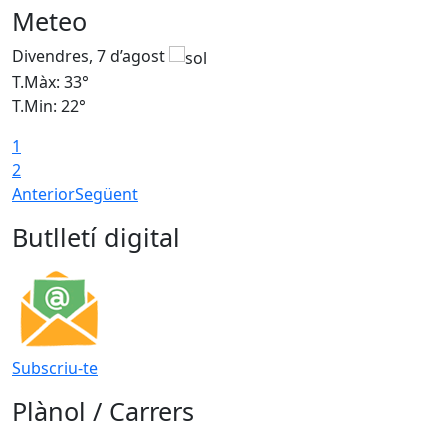
Meteo
Divendres, 7 d’agost
D
T.Màx: 33°
T
T.Min: 22°
T
1
2
Anterior
Següent
Butlletí digital
Subscriu-te
Plànol / Carrers