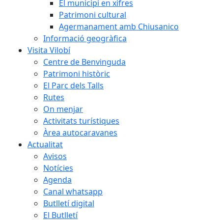
El municipi en xifres
Patrimoni cultural
Agermanament amb Chiusanico
Informació geogràfica
Visita Vilobí
Centre de Benvinguda
Patrimoni històric
El Parc dels Talls
Rutes
On menjar
Activitats turístiques
Àrea autocaravanes
Actualitat
Avisos
Notícies
Agenda
Canal whatsapp
Butlletí digital
El Butlletí