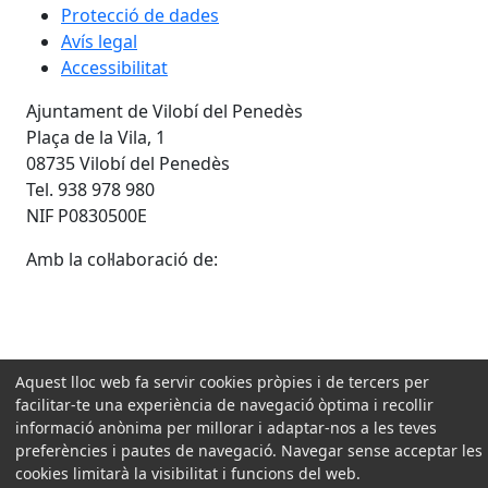
Protecció de dades
Avís legal
Accessibilitat
Ajuntament de Vilobí del Penedès
Plaça de la Vila, 1
08735 Vilobí del Penedès
Tel. 938 978 980
NIF P0830500E
Amb la col·laboració de:
Aquest lloc web fa servir cookies pròpies i de tercers per
facilitar-te una experiència de navegació òptima i recollir
informació anònima per millorar i adaptar-nos a les teves
preferències i pautes de navegació. Navegar sense acceptar les
cookies limitarà la visibilitat i funcions del web.