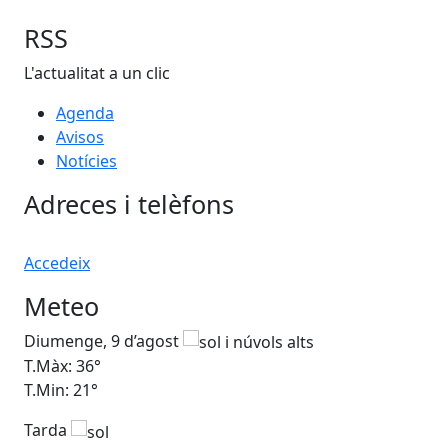
RSS
L'actualitat a un clic
Agenda
Avisos
Notícies
Adreces i telèfons
Accedeix
Meteo
Diumenge, 9 d’agost
Dil
T.Màx: 36°
T.M
T.Min: 21°
T.M
Tarda
Ta