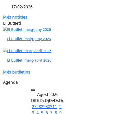
17/02/2026
Més notícies
El Butlletí
El Butlletí maig-juny 2026
El Butlletí març-abril 2026
Més butlletins
Agenda
Agost 2026
Dl
Dt
Dc
Dj
Dv
Ds
Dg
27
28
29
30
31
1
2
3
4
5
6
7
8
9