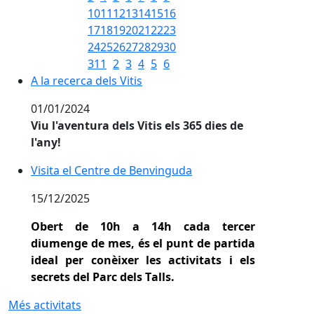
10
11
12
13
14
15
16
17
18
19
20
21
22
23
24
25
26
27
28
29
30
31
1
2
3
4
5
6
A la recerca dels Vitis
A la recerca dels Vitis
01/01/2024
Viu l'aventura dels Vitis els 365 dies de
l'any!
Visita el Centre de Benvinguda
Visita el Centre de Benvinguda
15/12/2025
Obert de 10h a 14h cada tercer
diumenge de mes, és el punt de partida
ideal per conèixer les activitats i els
secrets del Parc dels Talls.
Més activitats