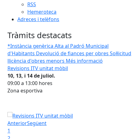
RSS
Hemeroteca
Adreces i telèfons
Tràmits destacats
*Instància genèrica
Alta al Padró Municipal
d'Habitants
Devolució de fiances per obres
Sol·licitud
llicència d'obres menors
Més informació
Revisions ITV unitat mòbil
Vis
10, 13, i 14 de juliol.
09:00 a 13:00 hores
u
Zona esportiva
'Internet
Vis
Revisions ITV unitat mòbil
Anterior
Següent
1
2