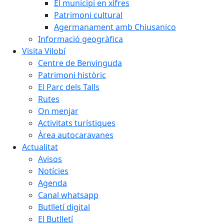
El municipi en xifres
Patrimoni cultural
Agermanament amb Chiusanico
Informació geogràfica
Visita Vilobí
Centre de Benvinguda
Patrimoni històric
El Parc dels Talls
Rutes
On menjar
Activitats turístiques
Àrea autocaravanes
Actualitat
Avisos
Notícies
Agenda
Canal whatsapp
Butlletí digital
El Butlletí