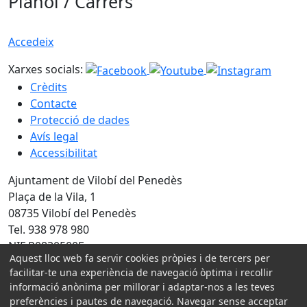
Plànol / Carrers
Accedeix
Xarxes socials:
Crèdits
Contacte
Protecció de dades
Avís legal
Accessibilitat
Ajuntament de Vilobí del Penedès
Plaça de la Vila, 1
08735 Vilobí del Penedès
Tel. 938 978 980
NIF P0830500E
Aquest lloc web fa servir cookies pròpies i de tercers per
facilitar-te una experiència de navegació òptima i recollir
Amb la col·laboració de:
informació anònima per millorar i adaptar-nos a les teves
preferències i pautes de navegació. Navegar sense acceptar