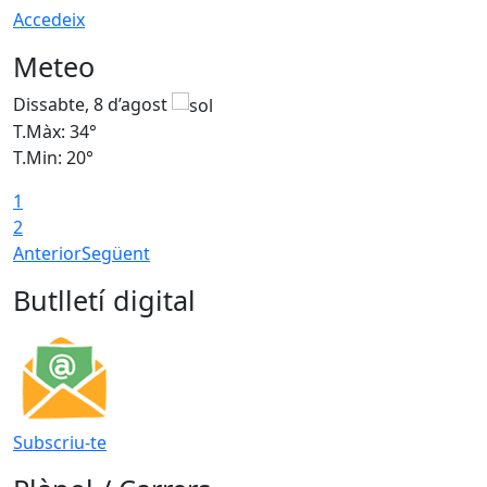
Accedeix
Meteo
Dissabte, 8 d’agost
D
T.Màx: 34°
T
T.Min: 20°
T
1
2
Anterior
Següent
Butlletí digital
Subscriu-te