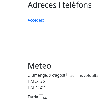
Adreces i telèfons
Accedeix
Meteo
Diumenge, 9 d’agost
T.Màx: 36°
T.Min: 21°
Tarda
1