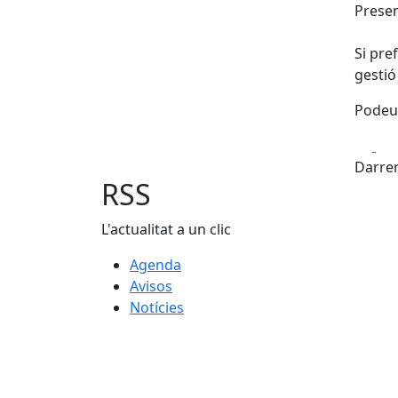
Presen
Si pre
gestió
Podeu 
Fa
Darrer
RSS
L'actualitat a un clic
Agenda
Avisos
Notícies