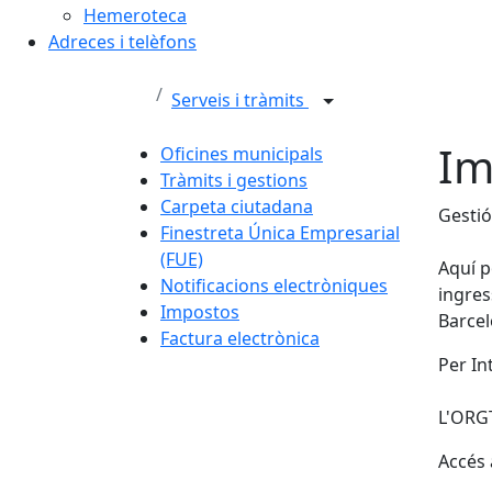
Hemeroteca
Adreces i telèfons
Serveis i tràmits
Im
Oficines municipals
Tràmits i gestions
Carpeta ciutadana
Gestió
Finestreta Única Empresarial
(FUE)
Aquí p
Notificacions electròniques
ingres
Impostos
Barcel
Factura electrònica
Per In
L'ORGT
Accés a