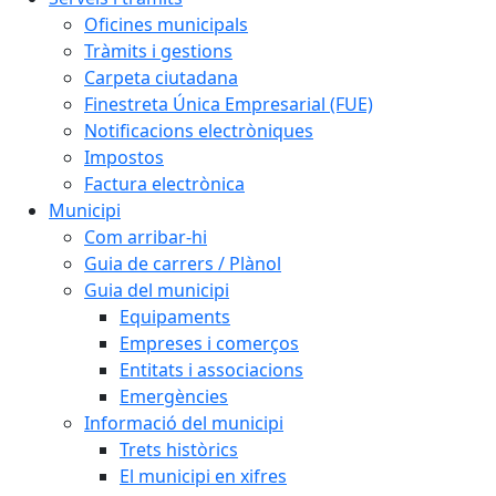
Oficines municipals
Tràmits i gestions
Carpeta ciutadana
Finestreta Única Empresarial (FUE)
Notificacions electròniques
Impostos
Factura electrònica
Municipi
Com arribar-hi
Guia de carrers / Plànol
Guia del municipi
Equipaments
Empreses i comerços
Entitats i associacions
Emergències
Informació del municipi
Trets històrics
El municipi en xifres