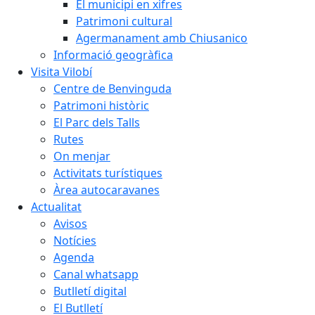
El municipi en xifres
Patrimoni cultural
Agermanament amb Chiusanico
Informació geogràfica
Visita Vilobí
Centre de Benvinguda
Patrimoni històric
El Parc dels Talls
Rutes
On menjar
Activitats turístiques
Àrea autocaravanes
Actualitat
Avisos
Notícies
Agenda
Canal whatsapp
Butlletí digital
El Butlletí