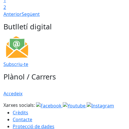
1
2
Anterior
Següent
Butlletí digital
Subscriu-te
Plànol / Carrers
Accedeix
Xarxes socials:
Crèdits
Contacte
Protecció de dades