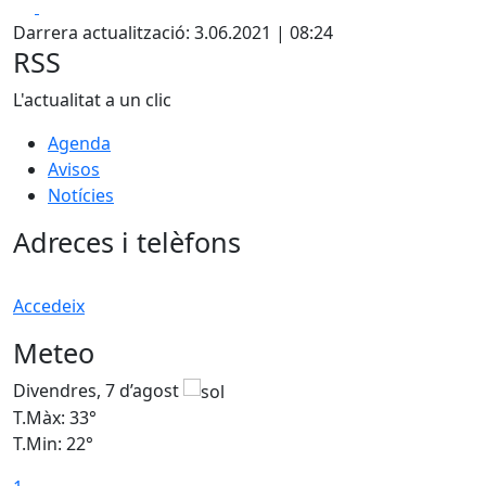
Facebook
X
Darrera actualització: 3.06.2021 | 08:24
RSS
L'actualitat a un clic
Agenda
Avisos
Notícies
Adreces i telèfons
Accedeix
Meteo
Divendres, 7 d’agost
D
T.Màx: 33°
T
T.Min: 22°
T