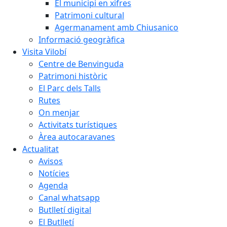
El municipi en xifres
Patrimoni cultural
Agermanament amb Chiusanico
Informació geogràfica
Visita Vilobí
Centre de Benvinguda
Patrimoni històric
El Parc dels Talls
Rutes
On menjar
Activitats turístiques
Àrea autocaravanes
Actualitat
Avisos
Notícies
Agenda
Canal whatsapp
Butlletí digital
El Butlletí