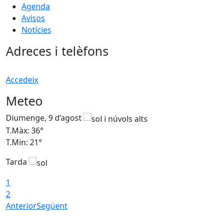
Agenda
Avisos
Notícies
Adreces i telèfons
Accedeix
Meteo
Diumenge, 9 d’agost
D
T.Màx: 36°
T
T.Min: 21°
T
Tarda
T
1
2
Anterior
Següent