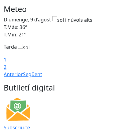
Meteo
Diumenge, 9 d’agost
D
T.Màx: 36°
T
T.Min: 21°
T
Tarda
T
1
2
Anterior
Següent
Butlletí digital
Subscriu-te