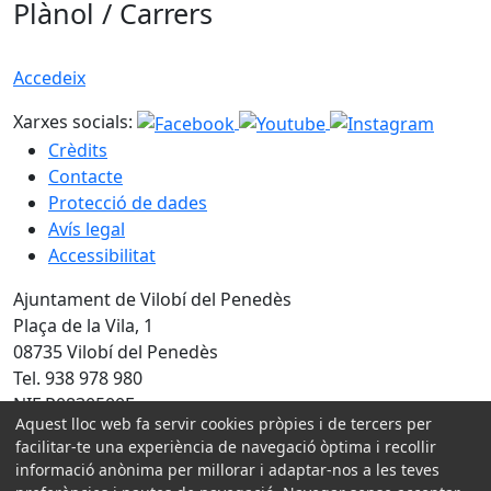
Plànol / Carrers
Accedeix
Xarxes socials:
Crèdits
Contacte
Protecció de dades
Avís legal
Accessibilitat
Ajuntament de Vilobí del Penedès
Plaça de la Vila, 1
08735 Vilobí del Penedès
Tel. 938 978 980
NIF P0830500E
Aquest lloc web fa servir cookies pròpies i de tercers per
facilitar-te una experiència de navegació òptima i recollir
Amb la col·laboració de:
informació anònima per millorar i adaptar-nos a les teves