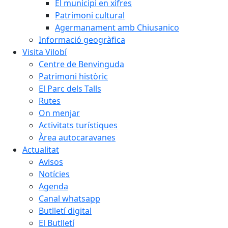
El municipi en xifres
Patrimoni cultural
Agermanament amb Chiusanico
Informació geogràfica
Visita Vilobí
Centre de Benvinguda
Patrimoni històric
El Parc dels Talls
Rutes
On menjar
Activitats turístiques
Àrea autocaravanes
Actualitat
Avisos
Notícies
Agenda
Canal whatsapp
Butlletí digital
El Butlletí