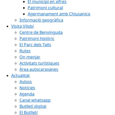
El municipi en xifres
Patrimoni cultural
Agermanament amb Chiusanico
Informació geogràfica
Visita Vilobí
Centre de Benvinguda
Patrimoni històric
El Parc dels Talls
Rutes
On menjar
Activitats turístiques
Àrea autocaravanes
Actualitat
Avisos
Notícies
Agenda
Canal whatsapp
Butlletí digital
El Butlletí