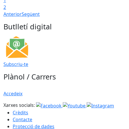
1
2
Anterior
Següent
Butlletí digital
Subscriu-te
Plànol / Carrers
Accedeix
Xarxes socials:
Crèdits
Contacte
Protecció de dades