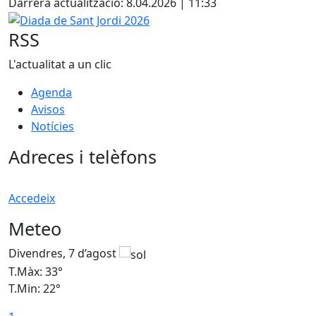
Darrera actualització: 8.04.2026 | 11:33
Diada de Sant Jordi 2026
RSS
L'actualitat a un clic
Agenda
Avisos
Notícies
Adreces i telèfons
Accedeix
Meteo
Divendres, 7 d’agost
D
T.Màx: 33°
T
T.Min: 22°
T