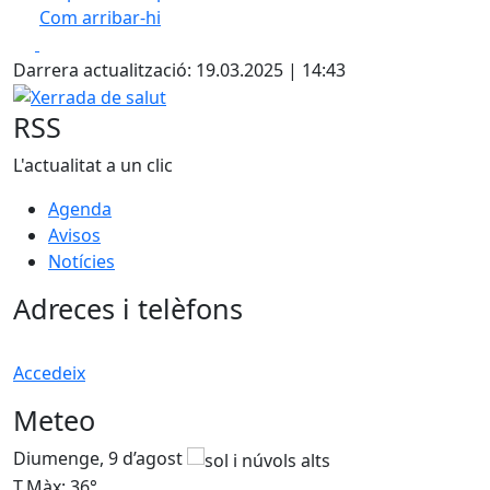
Com arribar-hi
Leaflet
| ©
OpenStreetMap
contributors
Facebook
X
+
Darrera actualització: 19.03.2025 | 14:43
−
Xerrada de salut
RSS
L'actualitat a un clic
Agenda
Avisos
Notícies
Adreces i telèfons
Accedeix
Meteo
Diumenge, 9 d’agost
D
T.Màx: 36°
T