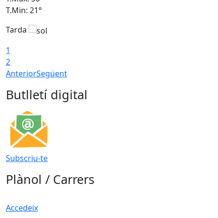
T.Min: 21°
T
Tarda
T
1
2
Anterior
Següent
Butlletí digital
Subscriu-te
Plànol / Carrers
Accedeix