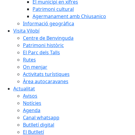
El municipi en xifres
Patrimoni cultural
Agermanament amb Chiusanico
Informació geogràfica
Visita Vilobí
Centre de Benvinguda
Patrimoni històric
El Parc dels Talls
Rutes
On menjar
Activitats turístiques
Àrea autocaravanes
Actualitat
Avisos
Notícies
Agenda
Canal whatsapp
Butlletí digital
El Butlletí