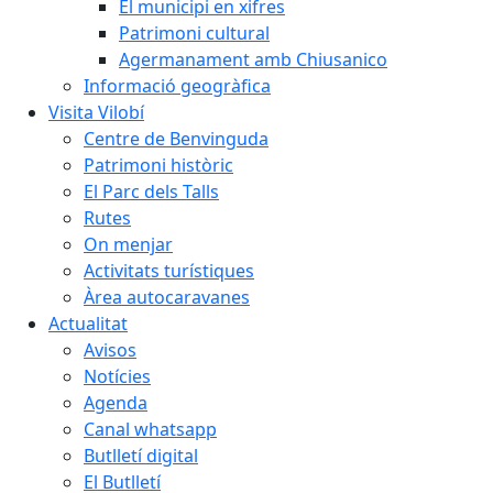
El municipi en xifres
Patrimoni cultural
Agermanament amb Chiusanico
Informació geogràfica
Visita Vilobí
Centre de Benvinguda
Patrimoni històric
El Parc dels Talls
Rutes
On menjar
Activitats turístiques
Àrea autocaravanes
Actualitat
Avisos
Notícies
Agenda
Canal whatsapp
Butlletí digital
El Butlletí