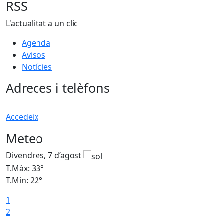
RSS
L'actualitat a un clic
Agenda
Avisos
Notícies
Adreces i telèfons
Accedeix
Meteo
Divendres, 7 d’agost
D
T.Màx: 33°
T
T.Min: 22°
T
1
2