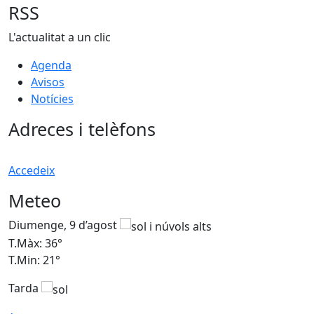
RSS
L'actualitat a un clic
Agenda
Avisos
Notícies
Adreces i telèfons
Accedeix
Meteo
Diumenge, 9 d’agost
D
T.Màx: 36°
T
T.Min: 21°
T
Tarda
T