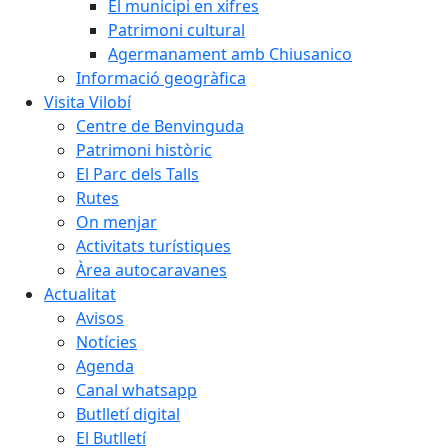
El municipi en xifres
Patrimoni cultural
Agermanament amb Chiusanico
Informació geogràfica
Visita Vilobí
Centre de Benvinguda
Patrimoni històric
El Parc dels Talls
Rutes
On menjar
Activitats turístiques
Àrea autocaravanes
Actualitat
Avisos
Notícies
Agenda
Canal whatsapp
Butlletí digital
El Butlletí