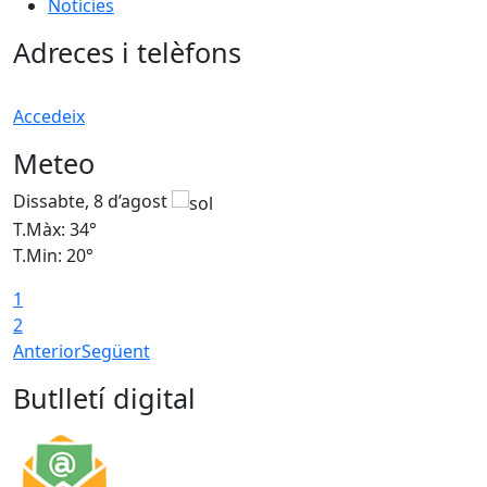
Notícies
Adreces i telèfons
Accedeix
Meteo
Dissabte, 8 d’agost
D
T.Màx: 34°
T
T.Min: 20°
T
1
2
Anterior
Següent
Butlletí digital