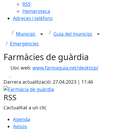
RSS
Hemeroteca
Adreces i telèfons
Municipi
Guia del municipi
Emergències
Farmàcies de guàrdia
Lloc web:
www.farmaguia.net/desktop/
Facebook
X
Darrera actualització: 27.04.2023 | 11:46
Farmàcia de guàrdia
RSS
L'actualitat a un clic
Agenda
Avisos