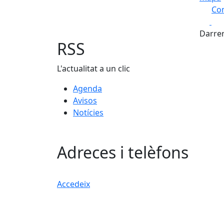
Com
Fa
+
Darrer
−
RSS
L'actualitat a un clic
Agenda
Avisos
Notícies
Adreces i telèfons
Accedeix