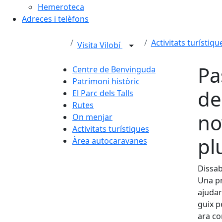
Hemeroteca
Adreces i telèfons
Activitats turístiqu
Visita Vilobí
Pa
Centre de Benvinguda
Patrimoni històric
de
El Parc dels Talls
Rutes
no
On menjar
Activitats turístiques
pl
Àrea autocaravanes
Dissab
Una pr
ajudar
guix p
ara co