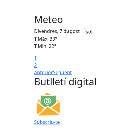
Meteo
Divendres, 7 d’agost
T.Màx: 33°
T.Min: 22°
1
2
Anterior
Següent
Butlletí digital
Subscriu-te