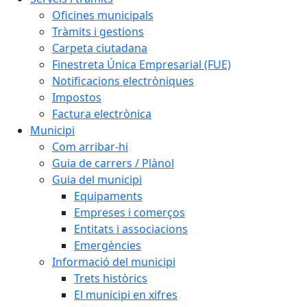
Oficines municipals
Tràmits i gestions
Carpeta ciutadana
Finestreta Única Empresarial (FUE)
Notificacions electròniques
Impostos
Factura electrònica
Municipi
Com arribar-hi
Guia de carrers / Plànol
Guia del municipi
Equipaments
Empreses i comerços
Entitats i associacions
Emergències
Informació del municipi
Trets històrics
El municipi en xifres