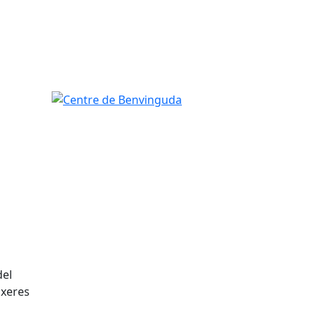
Centre de Benvinguda
del
ixeres