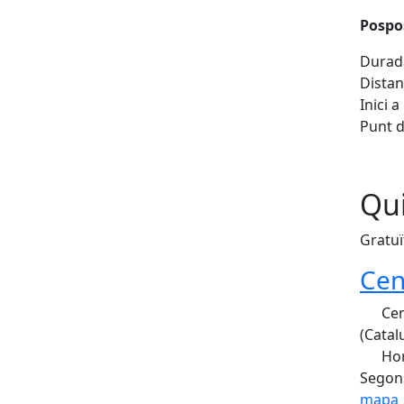
Pospos
Durada
Distan
Inici a
Punt d
Qui
Gratuï
Cen
Cen
(Catal
Hor
Segons
mapa