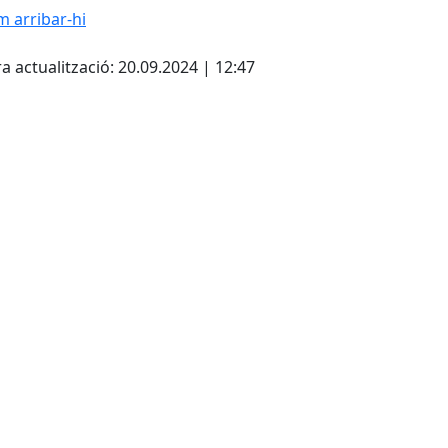
 arribar-hi
Leaflet
| ©
OpenStreetMap
con
cebook
X
a actualització: 20.09.2024 | 12:47