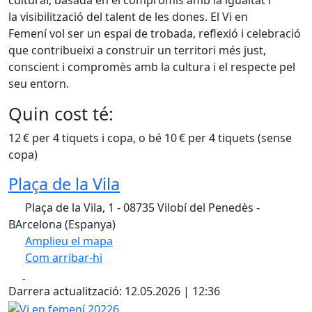
cultural, basada en el compromís amb la igualtat i
la visibilització del talent de les dones. El Vi en
Femení vol ser un espai de trobada, reflexió i celebració
que contribueixi a construir un territori més just,
conscient i compromès amb la cultura i el respecte pel
seu entorn.
Quin cost té:
12 € per 4 tiquets i copa, o bé 10 € per 4 tiquets (sense
copa)
Plaça de la Vila
Plaça de la Vila, 1 - 08735 Vilobí del Penedès -
BArcelona (Espanya)
Amplieu el mapa
Com arribar-hi
Leaflet
| ©
OpenStreetMap
contributors
Facebook
X
+
Darrera actualització: 12.05.2026 | 12:36
−
Vi en femení 20226