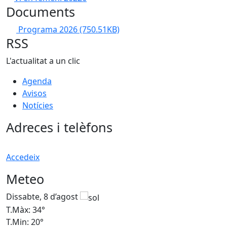
Documents
Programa 2026
(750.51KB)
RSS
L'actualitat a un clic
Agenda
Avisos
Notícies
Adreces i telèfons
Accedeix
Meteo
Dissabte, 8 d’agost
D
T.Màx: 34°
T
T.Min: 20°
T