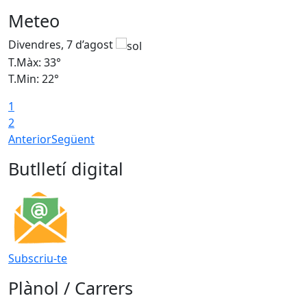
Meteo
Divendres, 7 d’agost
D
T.Màx: 33°
T
T.Min: 22°
T
1
2
Anterior
Següent
Butlletí digital
Subscriu-te
Plànol / Carrers