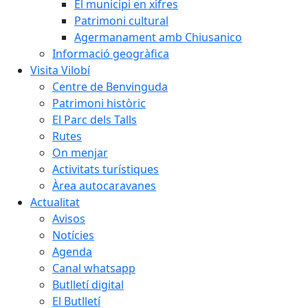
El municipi en xifres
Patrimoni cultural
Agermanament amb Chiusanico
Informació geogràfica
Visita Vilobí
Centre de Benvinguda
Patrimoni històric
El Parc dels Talls
Rutes
On menjar
Activitats turístiques
Àrea autocaravanes
Actualitat
Avisos
Notícies
Agenda
Canal whatsapp
Butlletí digital
El Butlletí