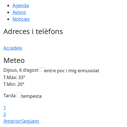
Agenda
Avisos
Notícies
Adreces i telèfons
Accedeix
Meteo
Dijous, 6 d’agost
D
T.Màx: 33°
T
T.Min: 20°
T
Tarda
1
2
Anterior
Següent