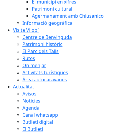
El municipi en xifres
Patrimoni cultural
Agermanament amb Chiusanico
Informació geogràfica
Visita Vilobí
Centre de Benvinguda
Patrimoni històric
El Parc dels Talls
Rutes
On menjar
Activitats turístiques
Àrea autocaravanes
Actualitat
Avisos
Notícies
Agenda
Canal whatsapp
Butlletí digital
El Butlletí