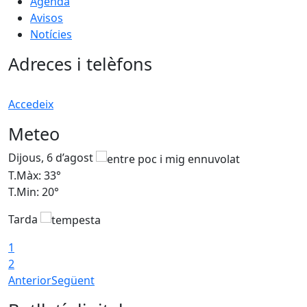
Agenda
Avisos
Notícies
Adreces i telèfons
Accedeix
Meteo
Dijous, 6 d’agost
D
T.Màx: 33°
T
T.Min: 20°
T
Tarda
1
2
Anterior
Següent