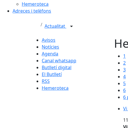
Hemeroteca
Adreces i telèfons
Actualitat
He
Avisos
Notícies
Agenda
1
Canal whatsapp
2
Butlletí digital
3
El Butlletí
4
RSS
5
Hemeroteca
6
6 
Vi
Vi
11
Vi