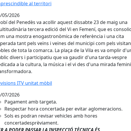
prescindible al territori
/05/2026
lobí del Penedès va acollir aquest dissabte 23 de maig una
ltitudinària tercera edició del Vi en Femení, que es consoli
m una mostra enogastronòmica de referència i una cita
perada tant pels veïns i veïnes del municipi com pels visitan
bles de tota la comarca. La plaça de la Vila es va omplir d'u
blic divers i participatiu que va gaudir d'una tarda-vespre
dicada a la cultura, la música i el vi des d'una mirada femini
ansformadora.
visions ITV unitat mòbil
visions ITV unitat mòbil
/07/2026
Pagament amb targeta.
Respectar hora concertada per evitar aglomeracions.
Sols es podran revisar vehicles amb hores
concertadesprèviament.
ER A PODER PASSAR LA INSPECCIÓ TÈCNICA ÉS