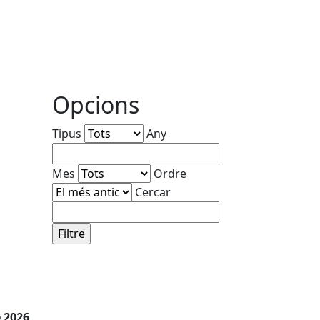
Opcions
Tipus
Any
Mes
Ordre
Cercar
e 2026