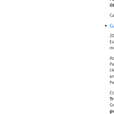
O
Ca
Cu
Cu
20
Es
m
A
P
l'
en
P
Co
Tr
Gr
gu