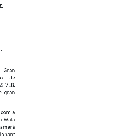
E.
e
 Gran
ió de
AS VLB,
el gran
a com a
la Wala
lamarà
sionant