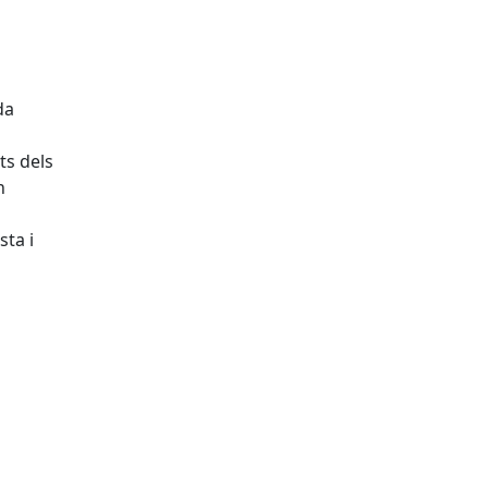
da
ts dels
n
sta i