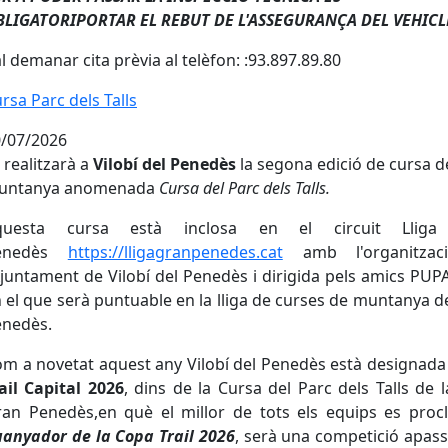
BLIGATORIPORTAR EL REBUT DE L'ASSEGURANÇA DEL VEHICL
l demanar cita prèvia al telèfon: :93.897.89.80
rsa Parc dels Talls
rsa Parc dels Talls
/07/2026
 realitzarà a
Vilobí del Penedès
la segona edició de cursa d
untanya anomenada
Cursa del Parc dels Talls.
questa cursa està inclosa en el circuit Lliga
enedès
https://lligagranpenedes.cat
amb l'organitzac
Ajuntament de Vilobí del Penedès i dirigida pels amics PUP
 el que serà puntuable en la lliga de curses de muntanya d
enedès.
m a novetat aquest any Vilobí del Penedès està designad
ail Capital 2026
, dins de la Cursa del Parc dels Talls de 
an Penedès,en què el millor de tots els equips es proc
anyador de la Copa Trail 2026
, serà una competició apas