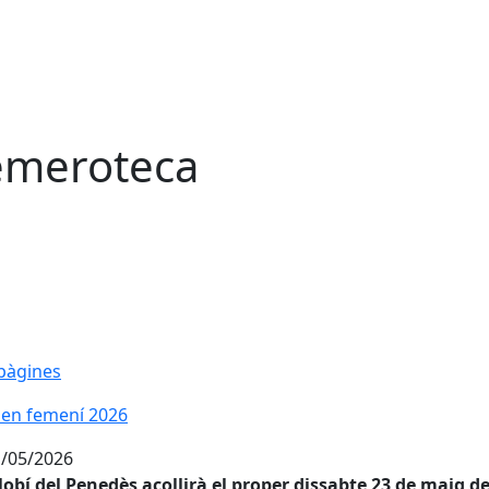
meroteca
pàgines
 en femení 2026
 en femení 2026
/05/2026
lobí del Penedès acollirà el proper dissabte 23 de maig d