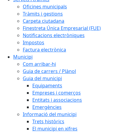
Oficines municipals
Tràmits i gestions
Carpeta ciutadana
Finestreta Única Empresarial (FUE)
Notificacions electròniques
Impostos
Factura electrònica
Municipi
Com arribar-hi
Guia de carrers / Plànol
Guia del municipi
Equipaments
Empreses i comerços
Entitats i associacions
Emergències
Informació del municipi
Trets històrics
El municipi en xifres