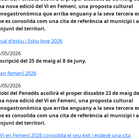
a nova edició del Vi en Femení, una proposta cultural
enogastronòmica que arriba enguany a la seva tercera ed
e es consolida com una cita de referència al municipi i a
njunt del territori.
sal d'estiu i Estiu Jove 2026
sal d'estiu i Estiu Jove 2026
/05/2026
scripció del 25 de maig al 8 de juny.
 en femení 2026
 en femení 2026
/05/2026
lobí del Penedès acollirà el proper dissabte 23 de maig d
a nova edició del Vi en Femení, una proposta cultural
enogastronòmica que arriba enguany a la seva tercera ed
e es consolida com una cita de referència al municipi i a
njunt del territori.
 Vi en Femení 2026 consolida el seu èxit i esdevé una cita imp
 Vi en Femení 2026 consolida el seu èxit i esdevé una cita