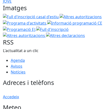
JOVE
Imatges
Full d'inscripció casal d'estiu
Altres autoritzacions
Prog
Informació programació CE
Pro
Full d'inscripció
Altres autoritzacions
Altres declaracions
RSS
L'actualitat a un clic
Agenda
Avisos
Notícies
Adreces i telèfons
Accedeix
Meteo