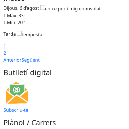
Dijous, 6 d’agost
D
T.Màx: 33°
T
T.Min: 20°
T
Tarda
1
2
Anterior
Següent
Butlletí digital
Subscriu-te
Plànol / Carrers