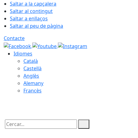
Saltar a la capçalera
Saltar al contingut
Saltar a enllaços
Saltar al peu de pàgina
Contacte
Idiomes
Català
Castellà
Anglès
Alemany
Francès
06.08.2026 | 00:46
Cercar: