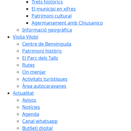
Trets històrics
El municipi en xifres
Patrimoni cultural
Agermanament amb Chiusanico
Informació geogràfica
Visita Vilobí
Centre de Benvinguda
Patrimoni històric
El Parc dels Talls
Rutes
On menjar
Activitats turístiques
Àrea autocaravanes
Actualitat
Avisos
Notícies
Agenda
Canal whatsapp
Butlletí digital