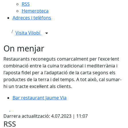
RSS
Hemeroteca
Adreces i telèfons
Visita Vilobí
On menjar
Restaurants reconeguts comarcalment per l'exce·lent
combinació entre la cuina tradicional i mediterrània i
l'aposta fidel per a l'adaptació de la carta segons els
productes de la terra i del temps. A tot això, cal sumar-
hi un tracte excel·lent als clients.
Bar restaurant Jaume Via
Bar restaurant Jaume Via
Facebook
X
Darrera actualització: 4.07.2023 | 11:07
RSS