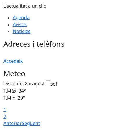
L'actualitat a un clic
Agenda
Avisos
Notícies
Adreces i telèfons
Accedeix
Meteo
Dissabte, 8 d’agost
D
T.Màx: 34°
T
T.Min: 20°
T
1
2
Anterior
Següent