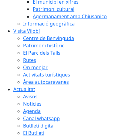
El municipi en xifres
Patrimoni cultural
Agermanament amb Chiusanico
Informació geogràfica
Visita Vilobí
Centre de Benvinguda
Patrimoni històric
El Parc dels Talls
Rutes
On menjar
Activitats turístiques
Àrea autocaravanes
Actualitat
Avisos
Notícies
Agenda
Canal whatsapp
Butlletí digital
El Butlletí